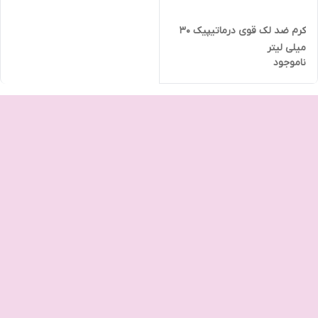
کرم ضد لک قوی درماتیپیک 30
میلی لیتر
ناموجود