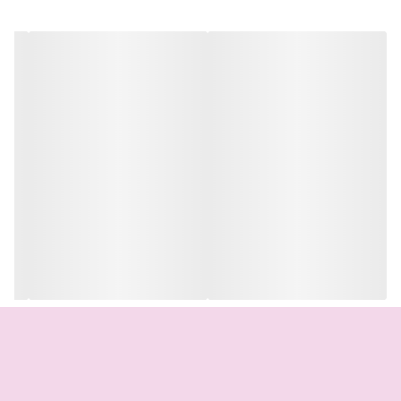
Hair Energizer:
تقویت کننده و تغذیه کننده مو
آبرسان مو
افزایش دهنده استحکام مو ها
جلوگیری از گره خوردن و وز شدن مو
افزایش نرمی و لطافت مو ها
حاوی روغن آرگان، آووکادو، هسته انگور، جوجوبا، ماکادمیا، سبوس برنج
و پنبه دانه
حاوی امگا 3
مناسب برای صاف کردن مو های مجعد
حفظ رطوبت و نرمی مو
جلوگیری از ریزش مو
رفع شوره سر