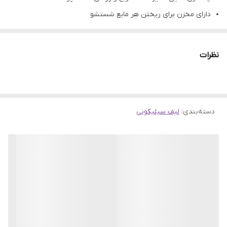
دارای مخزن برای ریختن هر مایع شستشو
طراحی جدید داره با مخزن مخصوص صابون
لیف جادویی دارای جنس سیلیکونی کاملا بهداشتی و درجه یک
نظرات
بسیار سبک و استفاده آسان
بسیار نرم و منعطف و بادوام
دسته‌بندی
:
لیف سیلیکونی