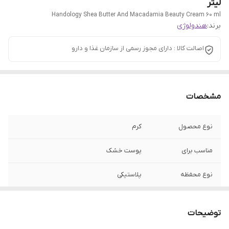
لیتر
Handology Shea Butter And Macadamia Beauty Cream 60 ml
برند:
هندولوژی
اصالت کالا : دارای مجوز رسمی از سازمان غذا و دارو
مشخصات
نوع محصول
کرم
مناسب برای
پوست خشک
نوع محفظه
پلاستیکی
حجم
60 میلی لیتر
توضیحات
محل مصرف
دست و صورت