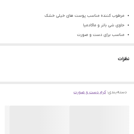
تاریخ انقضا
2 سال
مرطوب کننده مناسب پوست های خیلی خشک
روش مصرف
کرم را بر روی پوست تمیز برای 10 ثانیه ماساژ
حاوی شی باتر و ماکادمیا
دهید تا کاملا جذب پوست شود.
مناسب برای دست و صورت
با رایحه زردآلو
نظرات
دسته‌بندی
:
کرم دست و صورت