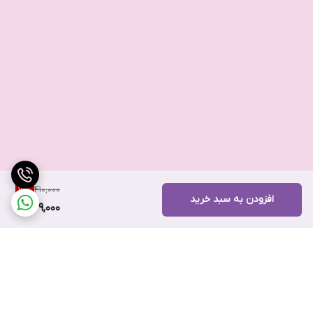
410,000
19
%
افزودن به سبد خرید
329,000