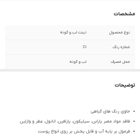
مشخصات
نوع محصول
تینت لب و گونه
شماره رنگ
C1
محل مصرف
لب و گونه
حجم
8 میلی لیتر
توضیحات
کشور مبدا برند
ایران
تاریخ انقضا
بیش از 2 سال
حاوی رنگ های گیاهی
فاقد مواد مضر پارابن، سیلیکون، پارافین، اتانول، عطر و وازلین
فرمول بر پایه آب و قابل پخش بر روی انواع پوست