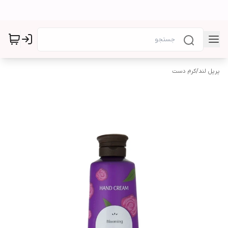
پرپل لند
/
کرم دست