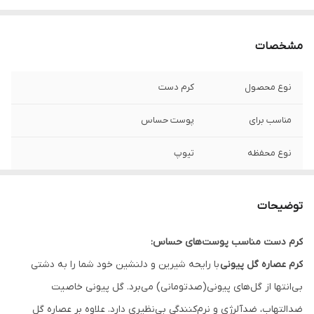
مشخصات
نوع محصول
کرم دست
مناسب برای
پوست حساس
نوع محفظه
تیوپ
حجم
50 میلی لیتر
توضیحات
محل مصرف
دست
کرم دست مناسب پوست‌های حساس:
شرکت سازنده
ایران
کرم عصاره گل پیونی
با رایحه شیرین و دلنشین خود شما را به دشتی
روش مصرف
مقدار مناسبی از کرم را روی پوست دست به
بی‌انتها از گل‌های پیونی(صدتومانی) می‌برد. گل پیونی خاصیت
آرامی ماساژ دهید تا کاملا جذب شود.
ضدالتهاب، ضدآلرژی و نرم‌کنندگی بی‌نظیری دارد. علاوه بر عصاره گل