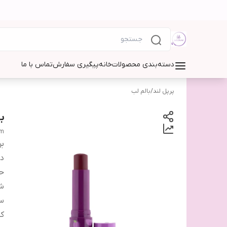
دسته‌بندی محصولات
خانه
پیگیری سفارش
تماس با ما
پرپل لند
/
بالم لب
ب
lm
بر
دس
ح
شم
سا
کش