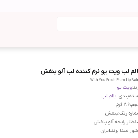
الم لب ویت یو نرم کننده لب آلو بنفش
With You Fresh Plum Lip Ba
ند:
ویت یو
ته‌بندی
:
بالم لب
جم
:
2.6 گرم
اره رنگ
:
بنفش
ختار رایحه
:
آلو بنفش
ور مبدا برند
:
ایران