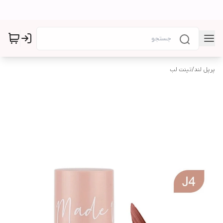
پرپل لند
/
تینت لب