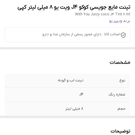
تینت مایع جویسی کوکو J4 ویت یو 8 میلی لیتر کپی
With You Juicy coco J4 Tint 8 ml
برند:
ویت یو
اصالت کالا : دارای مجوز رسمی از سازمان غذا و دارو
مشخصات
نوع
تینت لب و گونه
شماره رنگ
J4
حجم
8 میلی لیتر
مناسب برای
انواع پوست
توضیحات