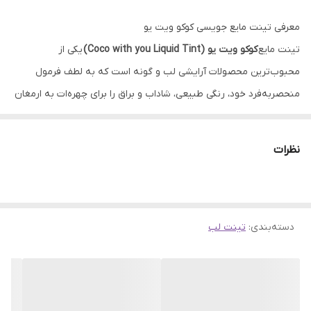
تاریخ انقضا
بیش از 2 سال
معرفی تینت مایع جویسی کوکو ویت یو
کشور مبدا برند
ایران
تینت مایع
کوکو ویت یو (Coco with you Liquid Tint)
یکی از
محبوب‌ترین محصولات آرایشی لب و گونه است که به لطف فرمول
منحصربه‌فرد خود، رنگی طبیعی، شاداب و براق را برای چهره‌ات به ارمغان
می‌آورد. این تینت بافتی سبک، غیرچسبناک و در عین حال مرطوب‌کننده
دارد که لب‌ها را نرم و لطیف نگه می‌دارد.
نظرات
ترکیب روغن نارگیل، ویتامین E و عصاره‌های طبیعی باعث شده تا علاوه
بر رنگ‌دهی جذاب، از پوست لب و گونه نیز مراقبت کند. تینت کوکو ویت
یو مناسب استفاده روزانه است و به‌خوبی با هر نوع آرایش هماهنگ
دسته‌بندی
:
تینت لب
می‌شود — از میکاپ ملایم روزانه گرفته تا استایل‌های حرفه‌ای شب.
حاوی رنگ های گیاهی
بدون ایجاد خشکی یا حس سنگینی
فاقد مواد مضر پارابن، سیلیکون، پارافین، اتانول، عطر و وازلین