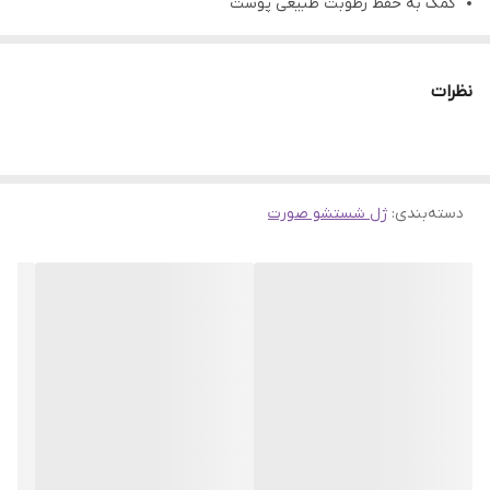
کمک به حفظ رطوبت طبیعی پوست
دارای فرمولاسیون Pore-perfect (حاوی سالیسیلیک اسید و چای
سبز)
نظرات
پاکسازی عمیق منافذ و کنترل چربی پوست
مناسب پوست های چرب
فاقد روغن، الکل و پارابن
دسته‌بندی
:
ژل شستشو صورت