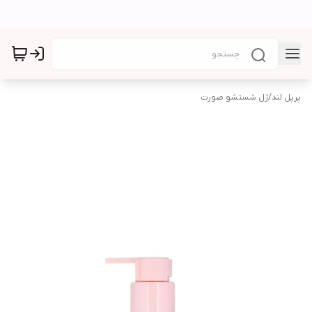
پرپل لند
/
ژل شستشو صورت