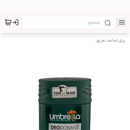
پرپل لند
/
ضد تعریق