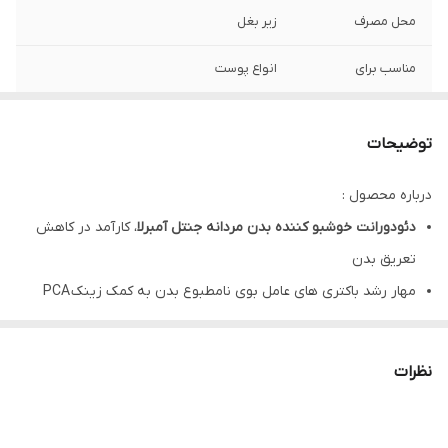
محل مصرف
زیر بغل
مناسب برای
انواع پوست
جنسیت مصرف
آقایان
توضیحات
حجم
90 میل
درباره محصول :
تاریخ انقضا
3 سال
دئودورانت خوشبو کننده بدن مردانه جنتل آمبرلا
، کارآمد در کاهش
کشور مبدا برند
ایران
تعریق بدن
مهار رشد باکتری ‌های عامل بوی نامطبوع بدن به کمک زینک PCA
بازسازی سلول ‌های آسیب ‌دیده پوست با به‌کارگیری شی باتر
دئودورانت خوشبو کننده بدن مردانه جنتل آمبرلا، دارای اثر ماندگاری
نظرات
بالا
کاهش قرمزی و التهاب پوست به واسطه داشتن بیزابولول