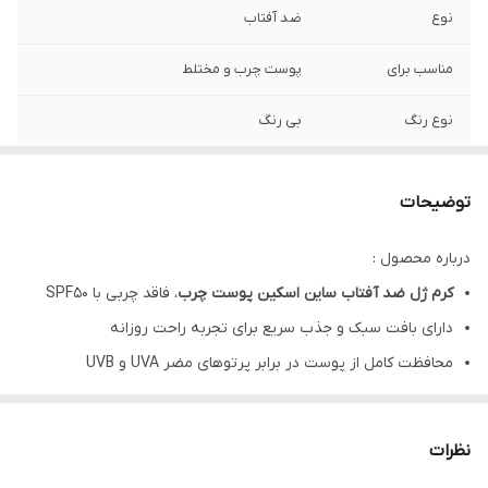
نوع
ضد آفتاب
مناسب برای
پوست چرب و مختلط
نوع رنگ
بی رنگ
کشور مبدا برند
ایران
توضیحات
حجم
50 میل
درباره محصول :
تاریخ انقضا
3 سال
کرم ژل ضد آفتاب ساین اسکین پوست چرب
، فاقد چربی با SPF50
دارای بافت سبک و جذب سریع برای تجربه راحت روزانه
محافظت کامل از پوست در برابر پرتوهای مضر UVA و UVB
ضد آفتاب ساین اسکین پوست چرب
، مقاوم در برابر تعریق و شستشو
جلوگیری از ایجاد سوختگی و آسیب‌های کوتاه‌مدت نور خورشید
نظرات
پیشگیری از پیری زودرس، چین و چروک و لک‌های پوستی