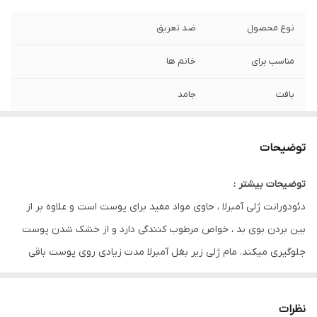
نوع محصول
ضد تعریق
مناسب برای
خانم ها
بافت
جامد
حجم
75 میل
توضیحات
کشور مبدا برند
ایران
توضیحات بیشتر :
تاریخ انقضا
3 سال
دئودورانت ژلی آمبرلا ، حاوی مواد مفید برای پوست است و علاوه بر از
روش مصرف
ژل را بصورت پیچی بالا آورده و روی پوست
بین بردن بوی بد ، خواص مرطوب کنندگی دارد و از خشک شدن پوست
بکشید. پس از مصرف حتما درب محصول
جلوگیری میکند. مام ژلی زیر بغل آمبرلا مدت زیادی روی پوست باقی
گذاشته شود.
میماند و اثرات خوشبو کنندگی خود را حفظ میکند . دئودورانت ژلی آمبرلا
ضد حساسیت و باکتری بوده و سریع جذب میشود و استفاده از آن را
نظرات