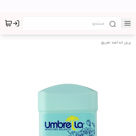
پرپل لند
/
ضد تعریق