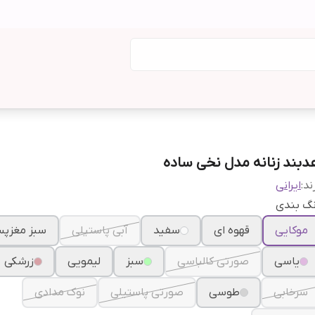
دبند زنانه مدل نخی ساده
ند:
ایرانی
نگ بندی
موکایی
قهوه ای
سفید
آبی پاستیلی
سبز مغزپس
یاسی
صورتی کالباسی
سبز
لیمویی
زرشکی
سرخابی
طوسی
صورتی پاستیلی
نوک مدادی