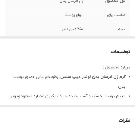
نوع محصول
ژل آبرسان بدن
مناسب برای
انواع پوست
حجم
250 میلی لیتر
نوع رایحه
لوندر (استخودوس)
توضیحات
تاریخ انقضا
2 سال
درباره محصول :
کشور مبدا برند
ایران
کرم ژل آبرسان بدن لوندر دیپ سنس
، رطوبت‌رسانی عمیق پوست
بدن
التیام پوست خشک و آسیب‌دیده با به کارگیری عصاره اسطوخودوس
نرمی و لطافت پوست بدن به کمک روغن‌های گیاهی مغذی
تقویت لایه‌های محافظ پوست با بهره‌مندی از دکسپانتنول
نظرات
آبرسانی مؤثر برای انواع پوست به واسطه داشتن هیالورونیک اسید