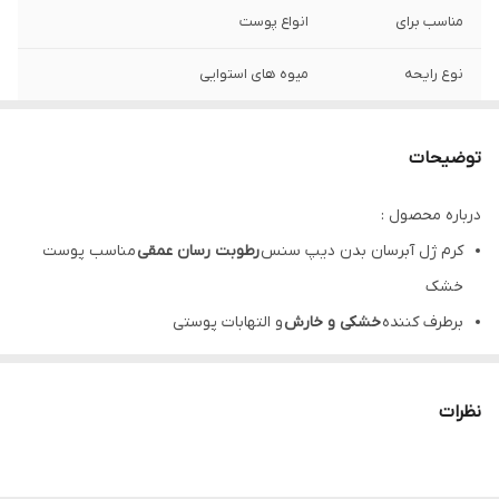
مناسب برای
انواع پوست
نوع رایحه
میوه های استوایی
حجم
250 میلی لیتر
توضیحات
کشور مبدا برند
2 سال
درباره محصول :
تاریخ انقضا
2 سال
کرم ژل آبرسان بدن دیپ سنس
رطوبت رسان عمقی
مناسب پوست
روش مصرف
روی پوست تمیز و خشک استفاده شود.
خشک
برطرف کننده
خشکی و خارش
و التهابات پوستی
ماست بدن دیپ سنس دارای
بافت سبک و جذب سریع
افزایش نرمی و لطافت
پوست قابل استفاده برای نواحی بسیار خشک
نظرات
کرم ژل آبرسان دیپ سنس حاوی
هیالورونیک اسید
جهت آبرسانی
توضیحات بیشتر :