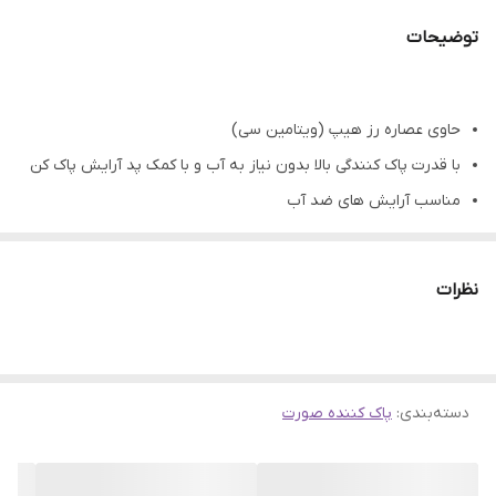
حجم
200 میلی لیتر
توضیحات
تاریخ انقضا
بیش از 2 سال
نوع محفظه
بطری پلاستیکی
حاوی عصاره رز هیپ (ویتامین سی)
با قدرت پاک کنندگی بالا بدون نیاز به آب و با کمک پد آرایش پاک کن
مناسب آرایش های ضد آب
پاک کننده ملایم چربی و آلودگی ها از روی صورت، لب و چشم ها
پاکسازی منافذ پوست
نظرات
با خاصیت درخشان کنندگی پوست
روش مصرف :
ابتدا محلول دو فاز را خوب تکان دهید تا محلول یکدست شود.
دسته‌بندی
:
پاک کننده صورت
مقداری از آن را روی پنبه بریزید و با ملایمت آرایش صورت را پاک
کنید.