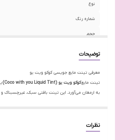
نوع
شماره رنگ
حجم
مناسب برای
توضیحات
تاریخ انقضا
معرفی تینت مایع جویسی کوکو ویت یو
کشور مبدا برند
تینت مایع
کوکو ویت یو (Coco with you Liquid Tint)
یک
به ارمغان می‌آورد. این تینت بافتی سبک، غیرچسبناک و د
ترکیب روغن نارگیل، ویتامین E
هر نوع آرایش هماهنگ می‌شود — از میکاپ ملایم روزانه 
حاوی رنگ های گیاهی
نظرات
بدون ایجاد خشکی یا حس سنگینی