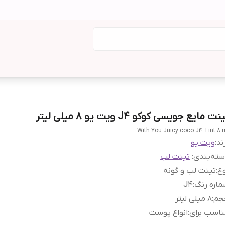
نت مایع جویسی کوکو J4 ویت یو 8 میلی لیتر
With You Juicy coco J4 Tint 8 
ند:
ویت یو
ته‌بندی
:
تینت لب
ع
:
تینت لب و گونه
اره رنگ
:
J4
جم
:
8 میلی لیتر
اسب برای
:
انواع پوست