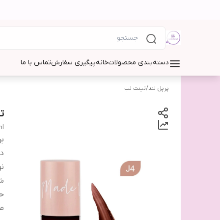
دسته‌بندی محصولات
خانه
پیگیری سفارش
تماس با ما
پرپل لند
/
تینت لب
تی
ml
بر
دس
نو
شم
ح
من