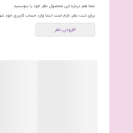
فاقد مواد مضر پارابن، سیلیکون، پارافین، اتانول، عطر و و
شما هم درباره این محصول نظر خود را بنویسید.
پخش شوندگی آسان و بدون ایجاد لک بر روی پوست
برای ثبت نظر، لازم است ابتدا وارد حساب کاربری خود شو
فرمول بر پایه آب و قابل پخش بر روی انواع پوست
افزودن نظر
بدون تست حیوانی (Free Cruelty)