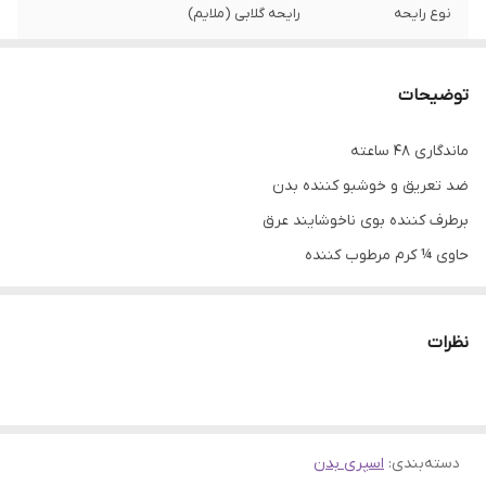
نوع رایحه
رایحه گلابی (ملایم)
حجم
250 میلی لیتر
توضیحات
کشور مبدا برند
انگلیس (ارجینال )
ماندگاری 48 ساعته
ماندگاری
48 ساعته
ضد تعریق و خوشبو کننده بدن
تاریخ انقضا
3 سال
برطرف کننده بوی ناخوشایند عرق
حاوی ¼ کرم مرطوب کننده
نرم کننده و لطافت بخش پوست زیر بغل
با رایحه گلابی و آلوئه ورا
نظرات
ضد خارش، التهاب و سوزش
قابل استفاده برای بعد از شیو کردن
فاقد الکل
دسته‌بندی
:
اسپری بدن