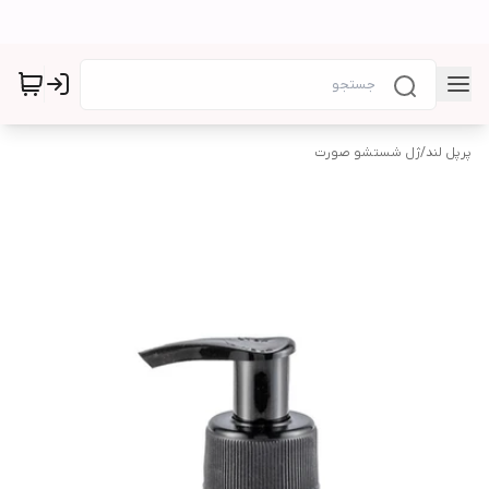
پرپل لند
/
ژل شستشو صورت