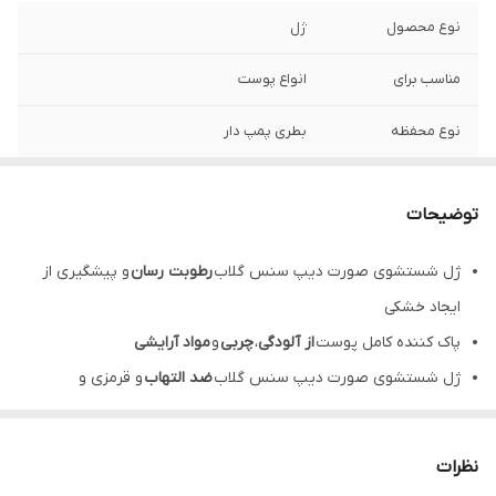
نوع محصول
ژل
مناسب برای
انواع پوست
نوع محفظه
بطری پمپ دار
حجم
250 میلی لیتر
توضیحات
محل مصرف
صورت
ژل شستشوی صورت دیپ سنس گلاب
رطوبت رسان
و پیشگیری از
کشور مبدا برند
ایران
ایجاد خشکی
تاریخ انقضا
2 سال
پاک کننده کامل پوست
از آلودگی
،
چربی
و
مواد آرایشی
ژل شستشوی صورت دیپ سنس گلاب
ضد التهاب
و قرمزی و
حساسیت
جمع کننده من
افذ
و
تسکین التهابات پوستی
به کمک عصاره گل محمدی
نظرات
روغن آملا در ژل شوینده گلاب دیپ سنس
روشن کننده و آبرسان