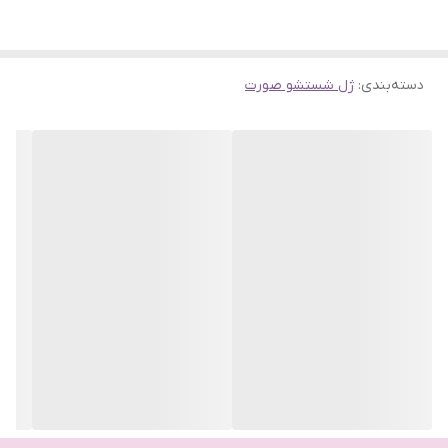
فاقد مواد صابونی
، مناسب برای انواع پوست به خصوص
پوست های
حساس
دسته‌بندی
:
شفاف و شاداب کننده
ژل شستشو صورت
پوست صورت
حاوی گلاب ارگانیک و عصاره رز فرانسوی
شوینده غیر صابونی ملایم مواد آرایشی و آلودگی های روزانه
بدون ایجاد خشکی پوست و سوزش چشم
آبرسان و آرامش بخش
مناسب انواع پوست به ویژه پوست های حساس